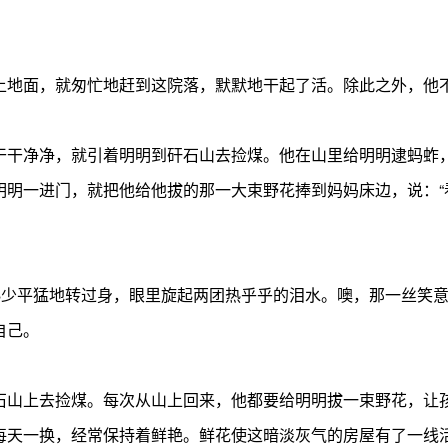
上地面，就匆忙地赶到这院落，默默地干起了活。除此之外，他
干干净净，就引着明明到矸石山去捡煤。他在山里给明明逮蚂蚱
明明一进门，就把他给他拔的那一大束野花捧到妈妈床边，说：“
。孙少平猛地转过身，眼里旋起两团热乎乎的泪水。噢，那一丝笑
自己。
石山上去捡煤。每次从山上回来，他都要给明明拔一束野花，让
每天一换，经常保持着鲜艳。鲜花使这暗淡灰气的房屋有了一线