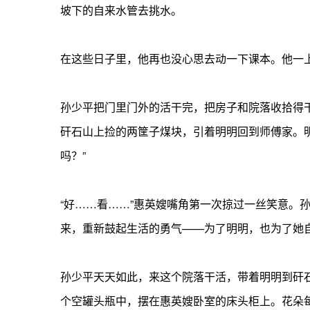
坡下的自来水管去挑水。
在这些日子里，他再也没心思去动一下课本。他一
孙少平把门里门外的活干完，把房子和院落收拾得
矸石山上捡的两筐子煤块，引着明明回到师傅家。
吗？”
“好……看……”惠英嫂嘴角第一次掠过一丝笑意
来，重新鼓起生活的勇气——为了明明，也为了她
孙少平天天如此，来这个院落干活，带着明明到矸
个空罐头瓶中，摆在惠英嫂卧室的床头柜上。花朵