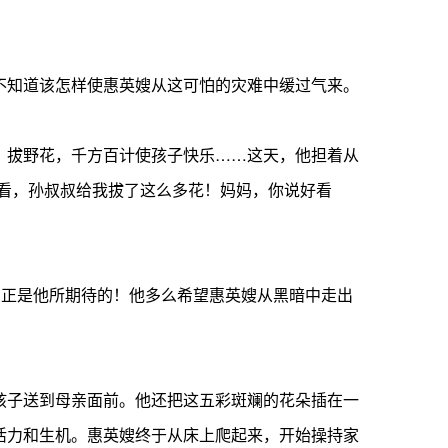
不知道该怎样使惠英嫂从这可怕的灾难中缓过气来。
，拔野花，千方百计使孩子快乐……这天，他担着从
看，孙叔叔给我拔了这么多花！妈妈，你说好看
意正是他所期待的！他多么希望惠英嫂从黑暗中走出
孩子送到母亲面前。他还把这五彩斑斓的花朵插在一
活力和生机。惠英嫂终于从床上爬起来，开始操持家