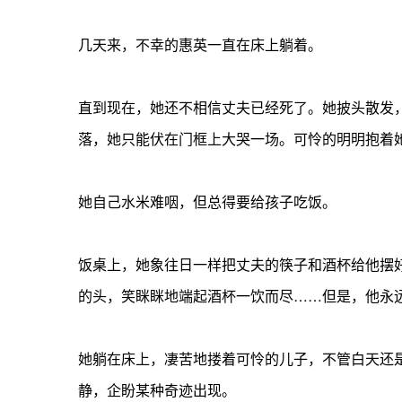
几天来，不幸的惠英一直在床上躺着。
直到现在，她还不相信丈夫已经死了。她披头散发
落，她只能伏在门框上大哭一场。可怜的明明抱着
她自己水米难咽，但总得要给孩子吃饭。
饭桌上，她象往日一样把丈夫的筷子和酒杯给他摆
的头，笑眯眯地端起酒杯一饮而尽……但是，他永
她躺在床上，凄苦地搂着可怜的儿子，不管白天还
静，企盼某种奇迹出现。