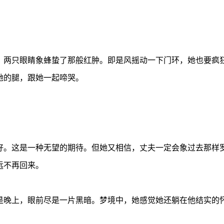
，两只眼睛象蜂蛰了那般红肿。即是风摇动一下门环，她也要疯
她的腿，跟她一起啼哭。
好。这是一种无望的期待。但她又相信，丈夫一定会象过去那样
远不再回来。
是晚上，眼前尽是一片黑暗。梦境中，她感觉她还躺在他结实的