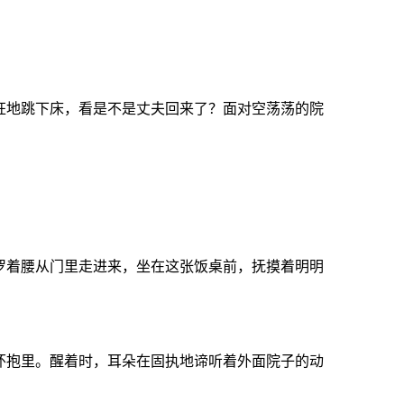
狂地跳下床，看是不是丈夫回来了？面对空荡荡的院
罗着腰从门里走进来，坐在这张饭桌前，抚摸着明明
怀抱里。醒着时，耳朵在固执地谛听着外面院子的动