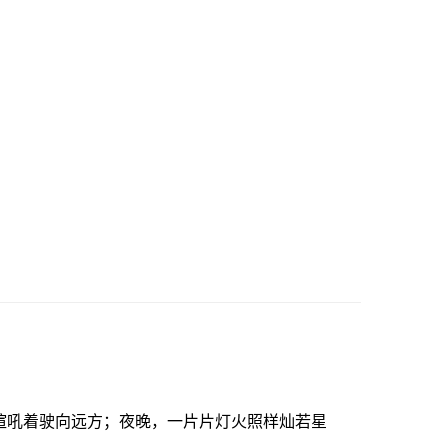
喧吼着驶向远方；夜晚，一片片灯火照样灿若星