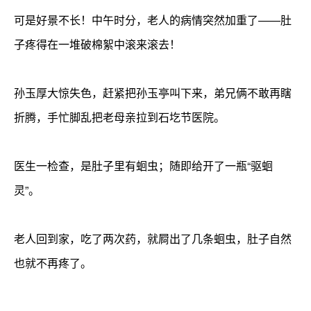
可是好景不长！中午时分，老人的病情突然加重了——肚
子疼得在一堆破棉絮中滚来滚去！
孙玉厚大惊失色，赶紧把孙玉亭叫下来，弟兄俩不敢再瞎
折腾，手忙脚乱把老母亲拉到石圪节医院。
医生一检查，是肚子里有蛔虫；随即给开了一瓶“驱蛔
灵”。
老人回到家，吃了两次药，就屙出了几条蛔虫，肚子自然
也就不再疼了。