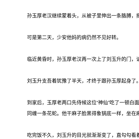
孙玉厚老汉继续蒙着头，从被子里伸出一条胳膊，
可是第二天，少安他妈的病仍然不见好转。
临近黄昏时，孙玉厚老汉再一次上了刘玉升的门，
刘玉升支吾着犹豫了半天，才终于跟孙玉厚起身了
到家后，玉厚老两口先侍候这位“神仙”吃了一顿
同缠一条花蛇。他干麻子脸黑得象锅底一样，坐在
吃完饭不久，刘玉升的目光就渐渐变了，直勾勾看