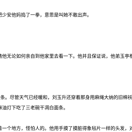
把少安他妈捣了一拳，意思是叫她不敢出声。
请他无论如何亲自到他家里去看一下。他并且保证说，他弟玉亭
。
白面条。尽管天气已经暖和，刘玉升还穿着那身用麻绳大纳的旧棉
麻油灯下吃了三老碗干凋白面条。
着一个地方，怪怕人的。他用手摸了摸脏得象毡片一样的头发，对