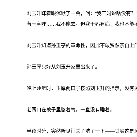
刘玉升眯着眼沉默了一会，问：“我干妈说啥没有？
有玉亭哩……我不能去。但我干妈有病，我也不能
刘玉升知道孙玉亭的革命性，因此不敢贸然亲自上
孙玉厚只好从刘玉升家里出来了。
晚上睡觉时，玉厚两口子按照刘玉升的指示，没有
老两口在被子里憋着气，一直没有睡着。
半夜时分，突然听见门关子响了一下——其实这是风