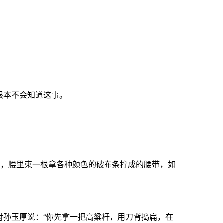
根本不会知道这事。
袄，腰里束一根拿各种颜色的破布条拧成的腰带，如
孙玉厚说：“你先拿一把高粱杆，用刀背捣扁，在