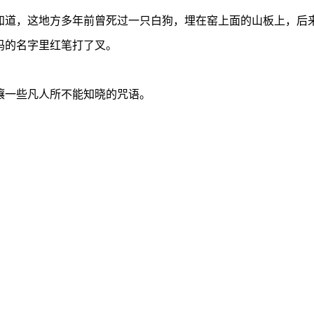
知道，这地方多年前曾死过一只白狗，埋在窑上面的山板上，后
妈的名字里红笔打了叉。
嚷一些凡人所不能知晓的咒语。