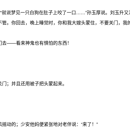
”“就说梦见一只白狗在肚子上咬了一口……”孙玉厚说。刘玉升
不管。你回去，晚上睡觉时，你和我大嫂头蒙住，不要关门，我的
门去——看来神鬼也有惧怕的东西！
关门；并且还用被子把头蒙起来。
摇动的；少安他妈便紧张地对老伴说：“来了！”