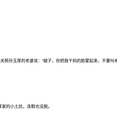
他关照孙玉厚的老婆说：“嫂子，你把我干妈的脸蒙起来，不要叫
厚家的小土炕，连鞋也没脱。