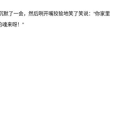
又沉默了一会，然后咧开嘴狡狯地笑了笑说：“你家里
魂来呀！”