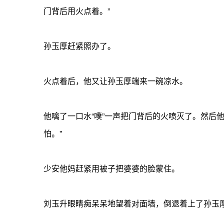
门背后用火点着。”
孙玉厚赶紧照办了。
火点着后，他又让孙玉厚端来一碗凉水。
他噙了一口水“噗”一声把门背后的火喷灭了。然后
怕。”
少安他妈赶紧用被子把婆婆的脸蒙住。
刘玉升眼睛痴呆呆地望着对面墙，倒退着上了孙玉