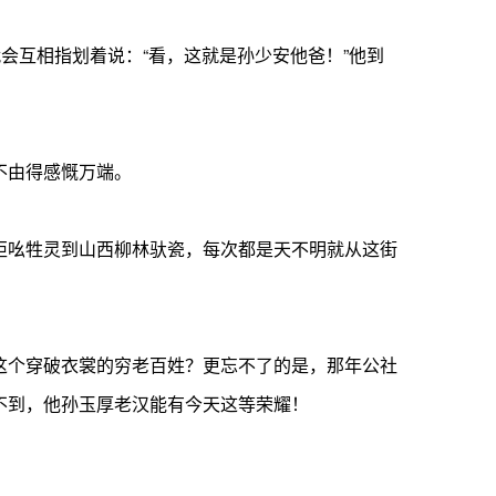
会互相指划着说：“看，这就是孙少安他爸！”他到
不由得感慨万端。
柜吆牲灵到山西柳林驮瓷，每次都是天不明就从这街
这个穿破衣裳的穷老百姓？更忘不了的是，那年公社
不到，他孙玉厚老汉能有今天这等荣耀！