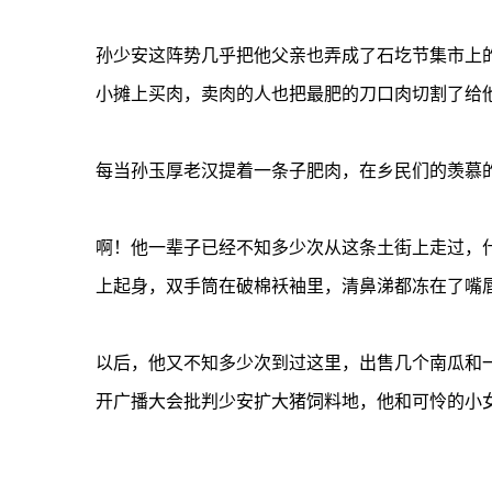
孙少安这阵势几乎把他父亲也弄成了石圪节集市上的
小摊上买肉，卖肉的人也把最肥的刀口肉切割了给
每当孙玉厚老汉提着一条子肥肉，在乡民们的羡慕
啊！他一辈子已经不知多少次从这条土街上走过，
上起身，双手筒在破棉袄袖里，清鼻涕都冻在了嘴
以后，他又不知多少次到过这里，出售几个南瓜和
开广播大会批判少安扩大猪饲料地，他和可怜的小