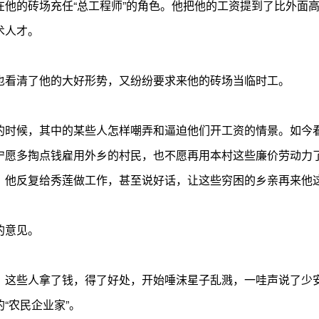
在他的砖场充任“总工程师”的角色。他把他的工资提到了比外面
术人才。
也看清了他的大好形势，又纷纷要求来他的砖场当临时工。
的时候，其中的某些人怎样嘲弄和逼迫他们开工资的情景。如今
宁愿多掏点钱雇用外乡的村民，也不愿再用本村这些廉价劳动力
。他反复给秀莲做工作，甚至说好话，让这些穷困的乡亲再来他
的意见。
。这些人拿了钱，得了好处，开始唾沫星子乱溅，一哇声说了少安
“农民企业家”。