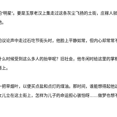
“明星”。要是玉厚老汉上集走过这条灰尘飞扬的土街，庄稼人就
他。
的议论声中走过石圪节街头时，他脸上平静如常，但内心却常常
什么时候受到这么多人的抬举呢？旧社会，他冬闲时给这里的掌
唇上。
一把旱烟叶，以便买点盐和点灯的煤油。那时间，谁能想得起他
女儿立在这土街上，怎样为儿子的命运担心骇怕呀……做梦也想